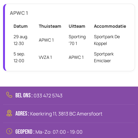
APWC 1
Datum
Thuisteam
Uitteam
Accommodatie
29 aug.
Sporting
Sportpark De
APWC 1
12:30
'70 1
Koppel
5 sep.
Sportpark
VVZA 1
APWC 1
12:00
Emiclaer
BEL ONS :
033 472 5743
ADRES :
Keerkring 11, 3813 BC Amersfoort
GEOPEND :
Ma-Zo: 07:00 - 19:00