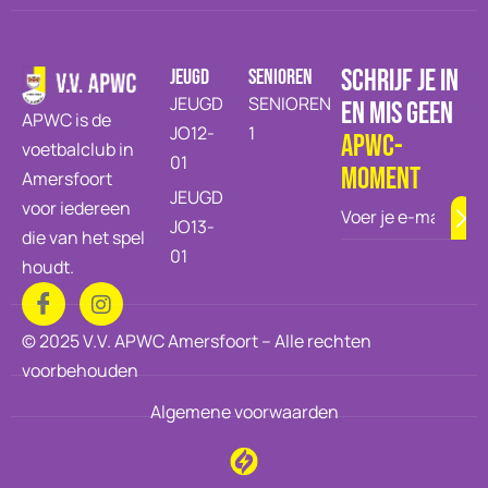
SCHRIJF JE IN
JEUGD
SENIOREN
JEUGD
SENIOREN
EN MIS GEEN
APWC is de
JO12-
1
APWC-
voetbalclub in
01
moment
Amersfoort
JEUGD
voor iedereen
JO13-
die van het spel
01
houdt.
© 2025 V.V. APWC Amersfoort – Alle rechten
voorbehouden
Algemene voorwaarden