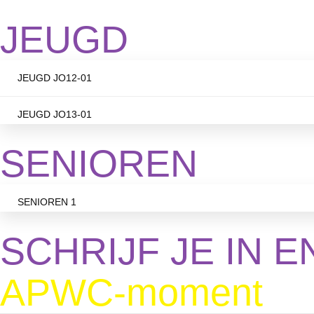
JEUGD
JEUGD JO12-01
JEUGD JO13-01
SENIOREN
SENIOREN 1
SCHRIJF JE IN E
APWC-moment