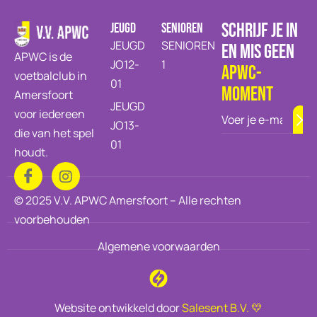
SCHRIJF JE IN
JEUGD
SENIOREN
JEUGD
SENIOREN
EN MIS GEEN
APWC is de
JO12-
1
APWC-
voetbalclub in
01
moment
Amersfoort
JEUGD
voor iedereen
JO13-
die van het spel
01
houdt.
© 2025 V.V. APWC Amersfoort – Alle rechten
voorbehouden
Algemene voorwaarden
Website ontwikkeld door
Salesent B.V. 💛